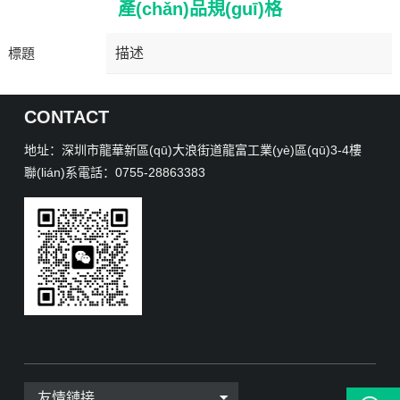
產(chǎn)品規(guī)格
標題
描述
CONTACT
地址：深圳市龍華新區(qū)大浪街道龍富工業(yè)區(qū)3-4樓
聯(lián)系電話：0755-28863383
友情鏈接